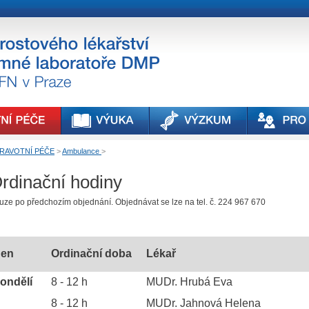
RAVOTNÍ PÉČE
>
Ambulance
>
rdinační hodiny
uze po předchozím objednání. Objednávat se lze na tel. č. 224 967 670
en
Ordinační doba
Lékař
ondělí
8 - 12 h
MUDr. Hrubá Eva
8 - 12 h
MUDr. Jahnová Helena