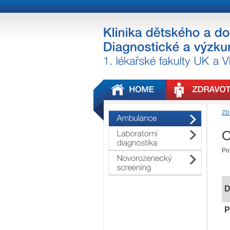
ZD
O
Po
D
P