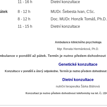
11 - 16 h
Dietní konzultace
átek
8 - 12 h
MUDr. Šebesta Ivan, CSc.
8 - 12 h
Doc. MUDr. Honzík Tomáš, Ph.D.
11 - 15 h
Dietní konzultace
Ambulance klinického psychologa
Mgr. Renata Hermánková, Ph.D.
mbulance v pondělí až pátek. Termín je nutno předem dohodnout te
Genetické konzultace
Konzultace v pondělí a úterý odpoledne. Termín je nutno předem dohodnout t
Dietní konzultace
nutriční terapeutka Šárka Bláhová
Konzultaci je nutno předem dohodnout telefonicky na tel. č.: 22